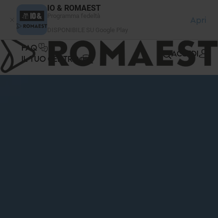
Pannello di gestione dei cookies
IO & ROMAEST
Programma fedeltà
Apri
DISPONIBILE SU Google Play
FAQ
ACCEDI
IL TUO CENTRO