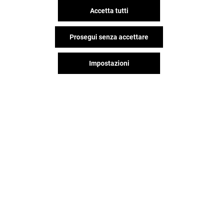
Accetta tutti
Prosegui senza accettare
Impostazioni
Il divertimento non si ferma
quando vai via da RomaEst,
continua sui social!