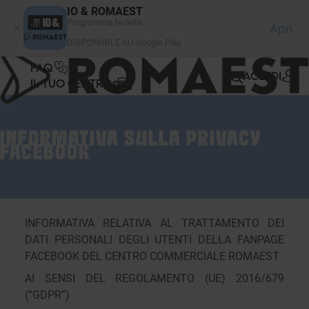
Pannello di gestione dei cookies
IO & ROMAEST
Programma fedeltà
Apri
DISPONIBILE SU Google Play
FAQ
ACCEDI
IL TUO CENTRO
INFORMATIVA SULLA PRIVACY
FACEBOOK
INFORMATIVA RELATIVA AL TRATTAMENTO DEI
DATI PERSONALI DEGLI UTENTI DELLA FANPAGE
FACEBOOK DEL CENTRO COMMERCIALE ROMAEST
AI SENSI DEL REGOLAMENTO (UE) 2016/679
(“GDPR”)