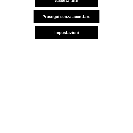
Accetta tutti
Prosegui senza accettare
Impostazioni
Il divertimento non si ferma
quando vai via da RomaEst,
continua sui social!