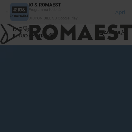
Pannello di gestione dei cookies
IO & ROMAEST
Programma fedeltà
Apri
DISPONIBILE SU Google Play
FAQ
ACCEDI
IL TUO CENTRO