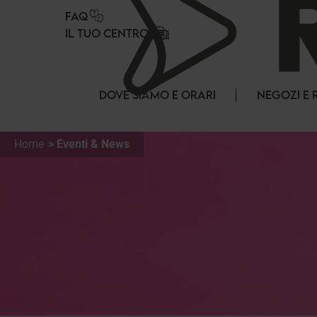
Pannello di gestione dei cookies
FAQ
IL TUO CENTRO
DOVE SIAMO E ORARI
NEGOZI E 
Home
Eventi & News