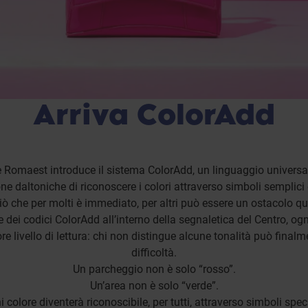
Arriva ColorAdd
 Romaest introduce il sistema ColorAdd, un linguaggio univers
ne daltoniche di riconoscere i colori attraverso simboli semplici e
iò che per molti è immediato, per altri può essere un ostacolo qu
e dei codici ColorAdd all’interno della segnaletica del Centro, ogn
ore livello di lettura: chi non distingue alcune tonalità può final
difficoltà.
Un parcheggio non è solo “rosso”.
Un’area non è solo “verde”.
 colore diventerà riconoscibile, per tutti, attraverso simboli speci