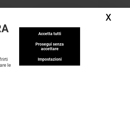
X
Nasc
RA
Accetta tutti
Prosegui senza
accettare
rirti
Impostazioni
are le