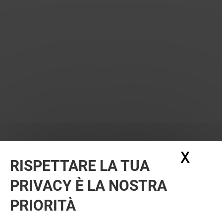
X
Nasc
RISPETTARE LA TUA
PRIVACY È LA NOSTRA
PRIORITÀ
VUOI DI PIÙ? POTREBBE PIACERTI