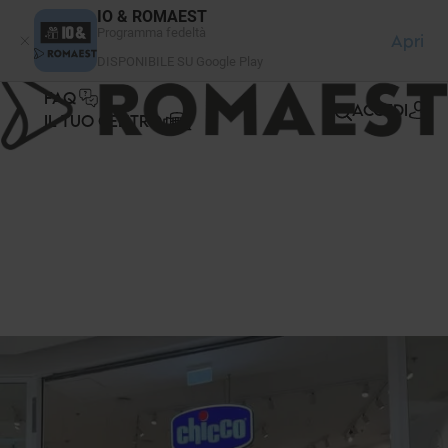
Pannello di gestione dei cookies
IO & ROMAEST
Programma fedeltà
Apri
DISPONIBILE SU Google Play
FAQ
ACCEDI
IL TUO CENTRO