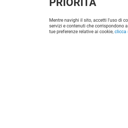
PRIORITÀ
Mentre navighi il sito, accetti l'uso di c
servizi e contenuti che corrispondono al
tue preferenze relative ai cookie,
clicca
Il divertimento non si ferma quando
vai via da RomaEst, continua sui
social!