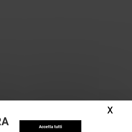
X
Nasc
RA
Accetta tutti