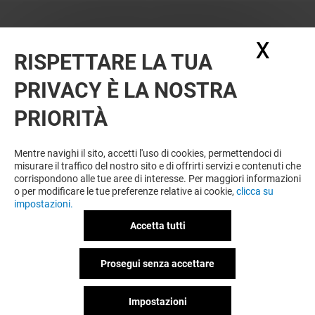
X
Nasc
RISPETTARE LA TUA
PRIVACY È LA NOSTRA
PRIORITÀ
Mentre navighi il sito, accetti l'uso di cookies, permettendoci di
misurare il traffico del nostro sito e di offrirti servizi e contenuti che
corrispondono alle tue aree di interesse. Per maggiori informazioni
o per modificare le tue preferenze relative ai cookie,
clicca su
impostazioni.
Accetta tutti
Prosegui senza accettare
Impostazioni