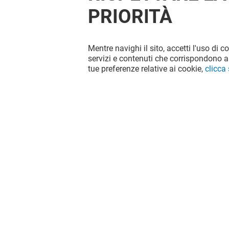
PRIORITÀ
Mentre navighi il sito, accetti l'uso di c
servizi e contenuti che corrispondono al
tue preferenze relative ai cookie,
clicca
Il divertimento non si ferma quando
vai via da RomaEst, continua sui